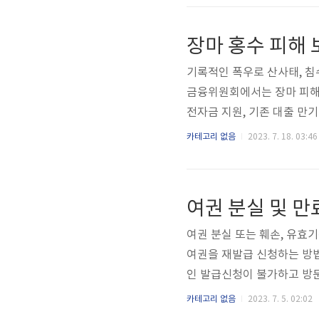
좌 개설 방법 증여세 한도 -
년자 주식계좌 개설 방법 준
장마 홍수 피해
본인명의 금융계좌 가족관계
기록적인 폭우로 산사태, 침
금융위원회에서는 장마 피해
전자금 지원, 기존 대출 만
보험을 통해 홍수, 태풍, 
카테고리 없음
2023. 7. 18. 03:46
받을 수 있습니다. 그리고
용을 끝까지 확인하시기 바랍
원 은행 및 상호금융권에서
여권 분실 및 만
최대한도가 다르고, 무이자로
여권 분실 또는 훼손, 유효
여권을 재발급 신청하는 방법
인 발급신청이 불가하고 방
랍니다. [목차여기] 1. 
카테고리 없음
2023. 7. 5. 02:02
뿐만 아니라, 유효기간 만료