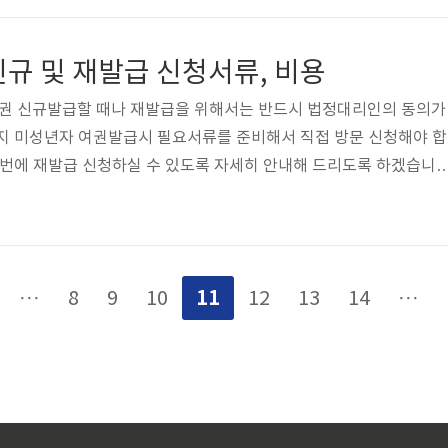
성년자의 경우 구비 서류 및 비용이 상이하오니 아래 버튼을 클릭하셔
니다. 미성년자 여권신청서류&비용 만18세 이상 신청인의 여권 재
규 및 재발급 신청서류, 비용
청서 [작성예시 클릭..
여권 신규발급할 때나 재발급을 위해서는 반드시 법정대리인의 동의가
가지 미성년자 여권발급시 필요서류를 준비해서 직접 방문 신청해야 합
 번에 재발급 신청하실 수 있도록 자세히 안내해 드리도록 하겠습니다
년자 여권발급시 필요서류는 신규발급과 재발급 모두 5가지 구비서류
[작성예시 클릭!] 여권용 사진 1매(6개월 이내에 촬영한 사진) 법정
*법정대리인 : 친권자, 후견인 법정대리인 인감증명서 또는 본인서명
정대리인동의서에 서명(날인)한 법정대리인이 직접 방문하는 경우 생
11
···
8
9
10
12
13
14
···
증명서, 가족관계증명서 등 가족..