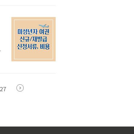
서
.
가
확
27