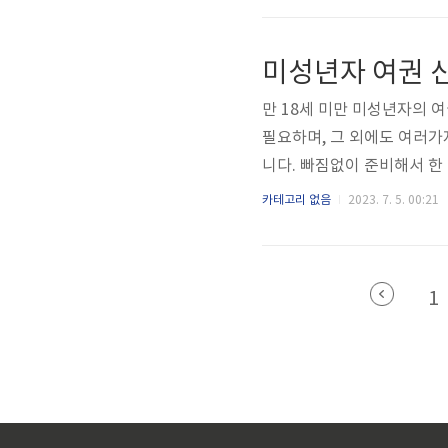
참고로 만 18세 미만의 미
해당 내용을 확인하시기 바랍
미성년자 여권 신
발급 - 구비 서류 여권발급신
만 18세 미만 미성년자의 
필요하며, 그 외에도 여러
니다. 빠짐없이 준비해서 한
[목차여기] 구비서류 미성
카테고리 없음
2023. 7. 5. 00:21
필요합니다. 여권발급신청서 
대리인 동의서 [다운로드] 
인서, 전자본인서명서 (법
1
략) 여권발급 신청자의 기본