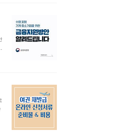
성
한
안
전
을
로
라
.