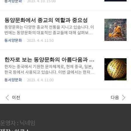
동서양문화
2023. 4. 10. 15:08
이러한 이야기들은 그들의 종교적, 역사적, 예술적, 문
세계 음악 산업에 미치는 영향과 K팝의 문화적 의미와
화적, 철학적인 측면에서 중요한 의미를 가지고 있습니
위치에 대해 알아보도록 하자. K팝의 역사와 유래 K팝
다. 그리스로마신화는 서양문화의 중요한 구성 요소 중
의 역사와 유래는 1990년대 초반까지 거슬러 올라간
동양문화에서 종교의 역할과 중요성
하나입니다. 서양문화에서 그리..
다. 당시 K팝은 미국과 일본의 음악을 벤치마킹한 팝 음
악이 대세였다. 그러나 1990년대 후반에는 힙합과 R&
동양문화는 다양한 종교적 전통을 지니고 있습니다. 이
B의 영향을 받은 음악으로 변화하면서, 현재의 K팝 스
번에는 동양문화의 대표적인 종교들에 대해 살펴보도
타일이 정립되기 시작했다. K팝이 세계적으로 인기를
록 하겠습니다. 1. 동양문화의 종교 개요 동양문화는 다
동서양문화
2023. 4. 4. 11:50
끌게 된 이유 K팝이 세계적으로 인기를 끌게 된 이유는
양한 종교적 전통을 지니고 있습니다. 이 중 대표적인
다양하다. 먼저, K팝의 첫 번째 매력 요인은 그룹의 완
종교는 불교, 도, 타오이즘, 천도교 등이 있습니다. 이러
벽한 안무와 무대 연출이다. K팝 그룹들은 노래뿐만 아
한 종교들은 동양문화의 역사와 문화, 사상, 예술 등 다
한자로 보는 동양문화의 아름다움과 매력
니라 춤과..
양한 측면에 큰 영향을 끼쳤습니다. 2. 불교 - 역사와 발
전 불교는 고대 인도에서 발생한 종교로, 석가모니 부처
한자는 중국에서 기원한 문자체계로, 현재 중국, 일본,
가 창시한 것으로 알려져 있습니다. 그 후 중국, 일본, 한
한국 등에서 사용되고 있습니다. 이번 글에서는 한자의
국 등 아시아 지역으로 전파되어 오늘날까지 많은 사람
역사와 기원, 특징과 구성, 학습 방법과 필요성, 사용의
동서양문화
2023. 4. 4. 11:00
들이 불교를 신봉하고 있습니다. - 교리와 실천 불교의
확대와 한자 문화, 그리고 현대적 활용과 문제점에 대해
교리는 '사찰 (四諦)'과 '팔정도 (八正道)'로 구성되어
다루어 보겠습니다. 1. 한자의 역사와 기원 한자는 고대
있습니다. 이 교리에 따라 삶의 의미와 목적, 인간관..
중국에서 발전하였습니다. 중국에서는 한자를 '한문'이
이전
다음
라고 부르며, 한자를 사용하는 나라는 모두 이 중국식
한문을 사용합니다. 한자의 역사는 기원전 14세기까지
거슬러 올라갑니다. 처음에는 그림이나 기호를 이용하
여 의사소통을 했으나, 시간이 지나면서 각각의 단어에
운영자 : 닉네임
대응하는 문자를 만들게 되었습니다. 이후, 한자는 인쇄
술 등의 발전으로 더욱 보급되어, 중국을 비롯한 동양