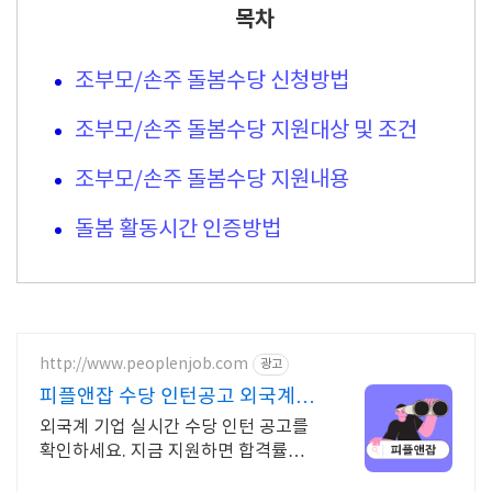
목차
조부모/손주 돌봄수당 신청방법
조부모/손주 돌봄수당 지원대상 및 조건
조부모/손주 돌봄수당 지원내용
돌봄 활동시간 인증방법
http://www.peoplenjob.com
광고
피플앤잡 수당 인턴공고 외국계기
업 취업은 피플앤잡
외국계 기업 실시간 수당 인턴 공고를
확인하세요. 지금 지원하면 합격률
UP! 이직 필살기, 피플앤잡