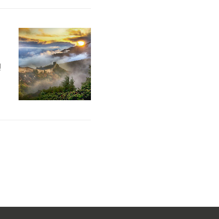
의
니
전
다
게
형