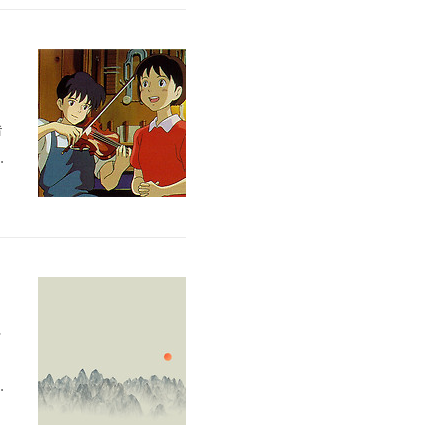
은
습
는
기
메
시
.
대