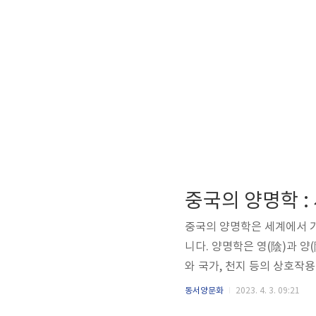
중국의 양명학 :
중국의 양명학은 세계에서 가
니다. 양명학은 영(陰)과 양
와 국가, 천지 등의 상호작
한 자세한 설명은 아래와 같
동서양문화
2023. 4. 3. 09:21
온 천년 간의 철학적 유산을