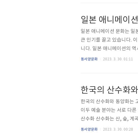
의 본성이 선하하며, 이는 
든 인간에게 내재되어 있으며
일본 애니메이션의
또한, 영(陰)과 양(陽)의 이원
일본 애니메이션 문화는 일
큰 인기를 끌고 있습니다. 
니다. 일본 애니메이션의 역
일본의 경제성장과 함께 대중
동서양문화
2023. 3. 30. 01:11
업들이 애니메이션 생산에 참
이션 (1917-1930년대)
작되었습니다. 이후에는 다양
한국의 산수화와
션의 창시자로 불리는 오사무
한국의 산수화와 동양화는 
이두 예술 분야는 서로 다른
산수화 산수화는 산, 숲, 계
에 큰 발전을 이루었습니다.
동서양문화
2023. 3. 30. 00:28
통을 계승하면서도, 한국 