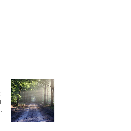
합
회
대
려
간