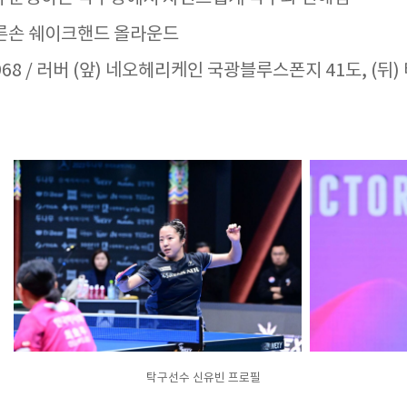
오른손 쉐이크핸드 올라운드
68 / 러버 (앞) 네오헤리케인 국광블루스폰지 41도, (뒤)
탁구선수 신유빈 프로필