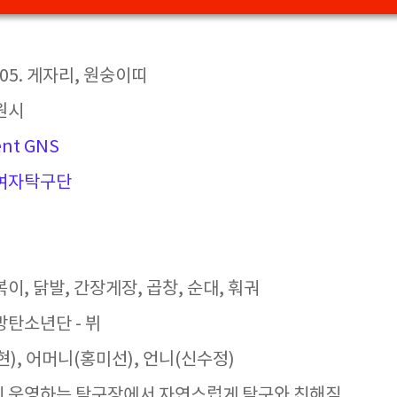
7. 05. 게자리, 원숭이띠
원시
nt GNS
여자탁구단
볶이, 닭발, 간장게장, 곱창, 순대, 훠궈
방탄소년단 - 뷔
현), 어머니(홍미선), 언니(신수정)
이 운영하는 탁구장에서 자연스럽게 탁구와 친해짐